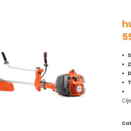
h
5
S
Z
D
T
Cij
Cat