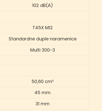
102 dB(A)
T45X M12
Standardne duple naramenice
Multi 300-3
50,60 cm³
45 mm
31 mm