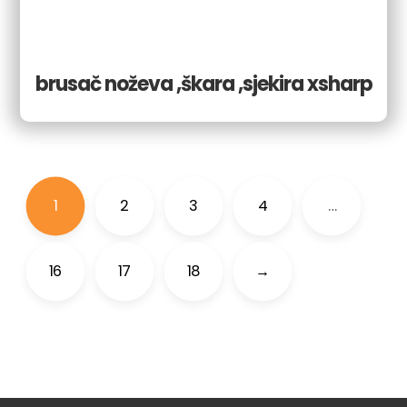
brusač noževa ,škara ,sjekira xsharp
1
2
3
4
…
16
17
18
→