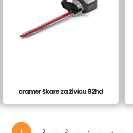
cramer škare za živicu 82hd
1
2
3
4
→