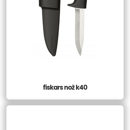
fiskars nož k40