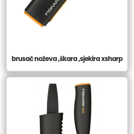
brusač noževa ,škara ,sjekira xsharp