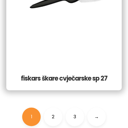
fiskars škare cvječarske sp 27
1
2
3
→