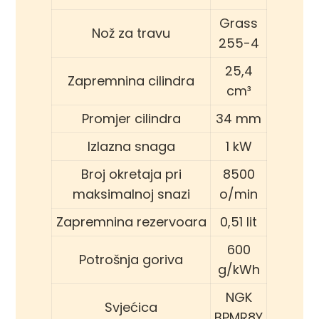
Grass
Nož za travu
255-4
25,4
Zapremnina cilindra
cm³
Promjer cilindra
34 mm
Izlazna snaga
1 kW
Broj okretaja pri
8500
maksimalnoj snazi
o/min
Zapremnina rezervoara
0,51 lit
600
Potrošnja goriva
g/kWh
NGK
Svjećica
BPMR8Y