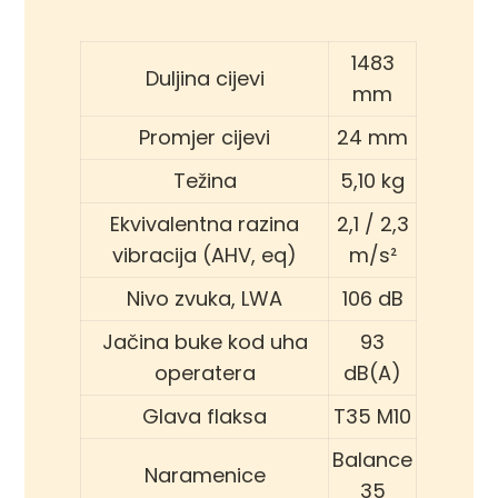
1483
Duljina cijevi
mm
Promjer cijevi
24 mm
Težina
5,10 kg
Ekvivalentna razina
2,1 / 2,3
vibracija (AHV, eq)
m/s²
Nivo zvuka, LWA
106 dB
Jačina buke kod uha
93
operatera
dB(A)
Glava flaksa
T35 M10
Balance
Naramenice
35