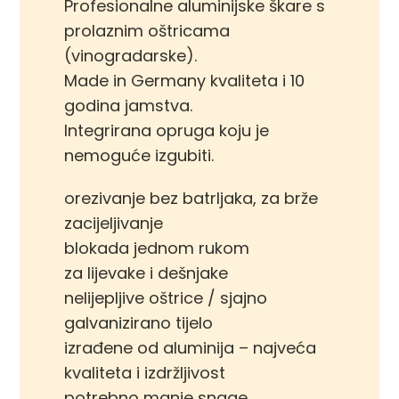
Profesionalne aluminijske škare s
prolaznim oštricama
(vinogradarske).
Made in Germany kvaliteta i 10
godina jamstva.
Integrirana opruga koju je
nemoguće izgubiti.
orezivanje bez batrljaka, za brže
zacijeljivanje
blokada jednom rukom
za lijevake i dešnjake
nelijepljive oštrice / sjajno
galvanizirano tijelo
izrađene od aluminija – najveća
kvaliteta i izdržljivost
potrebno manje snage