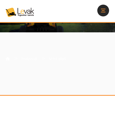
Proizvodi
Vrtni alati