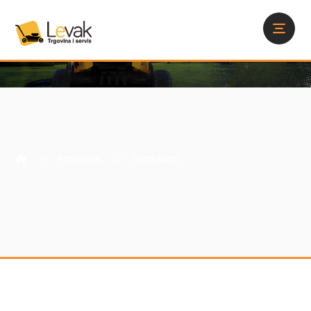
Proizvodi
Vrtni alati