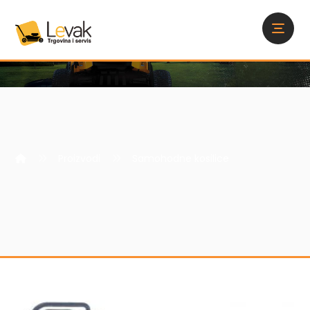
Proizvodi
Samohodne kosilice