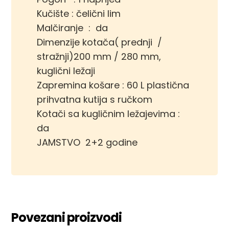
Kučište : čelični lim
Malčiranje : da
Dimenzije kotača( prednji /
stražnji)200 mm / 280 mm,
kuglični ležaji
Zapremina košare : 60 L plastična
prihvatna kutija s ručkom
Kotači sa kugličnim ležajevima :
da
JAMSTVO 2+2 godine
Povezani proizvodi