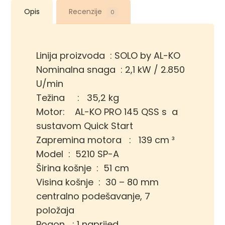
Opis
Recenzije
0
Linija proizvoda : SOLO by AL-KO
Nominalna snaga : 2,1 kW / 2.850
U/min
Težina : 35,2 kg
Motor: AL-KO PRO 145 QSS s a
sustavom Quick Start
Zapremina motora : 139 cm ³
Model : 5210 SP-A
Širina košnje : 51 cm
Visina košnje : 30 – 80 mm
centralno podešavanje, 7
položaja
Pogon : 1 naprijed