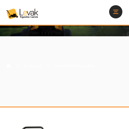
Proizvodi
Samohodne kosilice