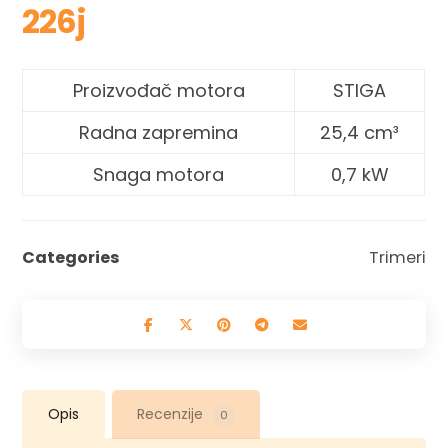
226j
Proizvođač motora
STIGA
Radna zapremina
25,4 cm³
Snaga motora
0,7 kW
Categories
Trimeri
Opis
Recenzije
0