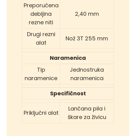
Preporučena
debljina
2,40 mm
rezne niti
Drugi rezni
Nož 3T 255 mm
alat
Naramenica
Tip
Jednostruka
naramenice
naramenica
Specifičnost
Lančana pila i
Priključni alat
škare za živicu