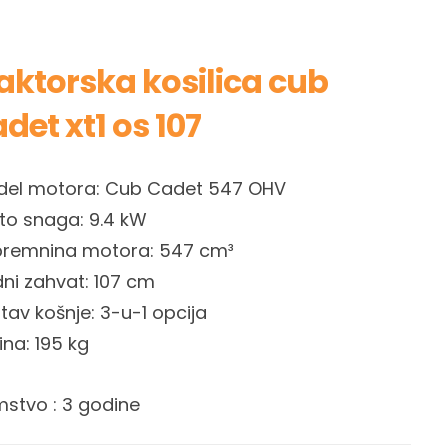
raktorska kosilica cub
det xt1 os 107
el motora: Cub Cadet 547 OHV
to snaga: 9.4 kW
remnina motora: 547 cm³
ni zahvat: 107 cm
tav košnje: 3-u-1 opcija
ina: 195 kg
stvo : 3 godine