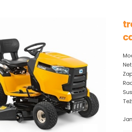
t
ca
Mod
Net
Zap
Rad
Sus
Tež
Jam