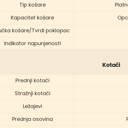
Tip košare
Plat
Kapacitet košare
Opci
učka košare/Tvrdi poklopac
Indikator napunjenosti
Kotači
Prednji kotači
Stražnji kotači
Ležajevi
Prednja osovina