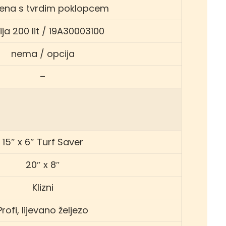
nena s tvrdim poklopcem
ja 200 lit / 19A30003100
nema / opcija
–
15″ x 6″ Turf Saver
20″ x 8″
Klizni
Profi, lijevano željezo