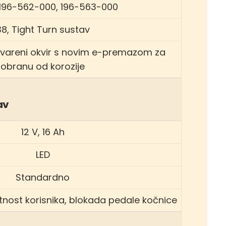
 196-562-000, 196-563-000
38, Tight Turn sustav
 vareni okvir s novim e-premazom za
obranu od korozije
av
12 V, 16 Ah
LED
Standardno
sutnost korisnika, blokada pedale kočnice