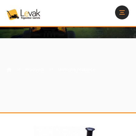
Proizvodi
Motorne prskalice