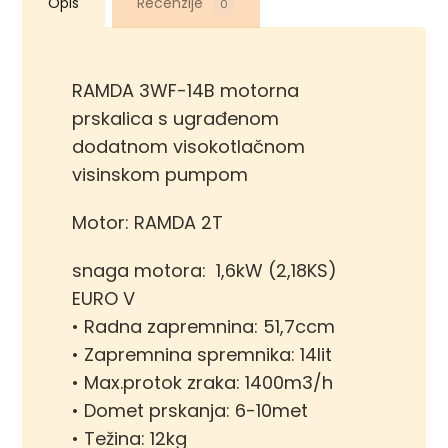
Opis
Recenzije
0
RAMDA 3WF-14B motorna
prskalica s ugrađenom
dodatnom visokotlačnom
visinskom pumpom
Motor: RAMDA 2T
snaga motora: 1,6kW (2,18KS)
EURO V
• Radna zapremnina: 51,7ccm
• Zapremnina spremnika: 14lit
• Max.protok zraka: 1400m3/h
• Domet prskanja: 6-10met
• Težina: 12kg