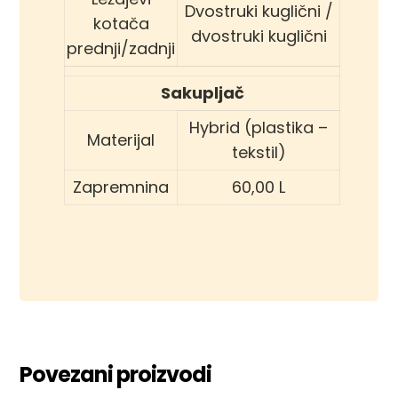
Dvostruki kuglični /
kotača
dvostruki kuglični
prednji/zadnji
Sakupljač
Hybrid (plastika –
Materijal
tekstil)
Zapremnina
60,00 L
Povezani proizvodi