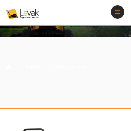
Proizvodi
Gurajuće kosilice