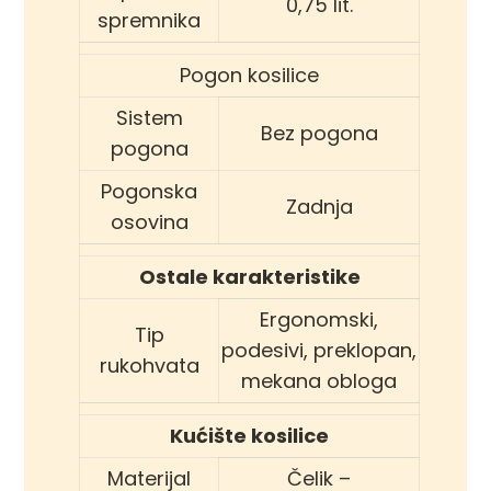
0,75 lit.
spremnika
Pogon kosilice
Sistem
Bez pogona
pogona
Pogonska
Zadnja
osovina
Ostale karakteristike
Ergonomski,
Tip
podesivi, preklopan,
rukohvata
mekana obloga
Kućište kosilice
Materijal
Čelik –