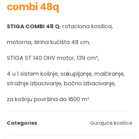
combi 48q
STIGA COMBI 48 Q
, rotaciona kosilica,
motorna, širina kućišta 48 cm,
STIGA ST 140 OHV motor, 139 cm³,
4 u 1 sistem košnje, sakupljanje, malčiranje,
stražnje izbacivanje, bočno izbacivanje,
za košnju površina do 1600 m².
Categories
Gurajuće kosilice