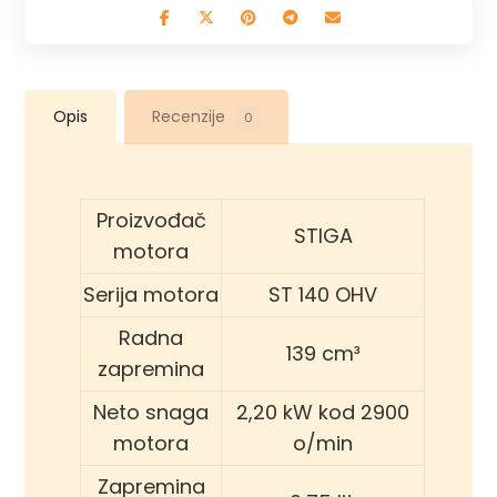
Opis
Recenzije
0
Proizvođač
STIGA
motora
Serija motora
ST 140 OHV
Radna
139 cm³
zapremina
Neto snaga
2,20 kW kod 2900
motora
o/min
Zapremina