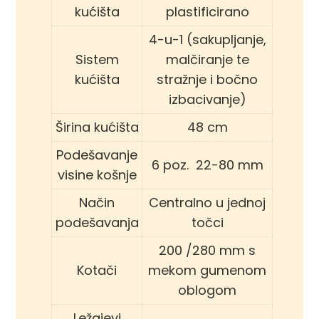
kućišta
plastificirano
4-u-1 (sakupljanje,
Sistem
malčiranje te
kućišta
stražnje i bočno
izbacivanje)
Širina kućišta
48 cm
Podešavanje
6 poz. 22-80 mm
visine košnje
Način
Centralno u jednoj
podešavanja
točci
200 /280 mm s
Kotači
mekom gumenom
oblogom
Ležajevi