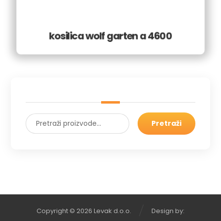
kosilica wolf garten a 4600
Pretraži
Copyright © 2026 Levak d.o.o.
Design by: