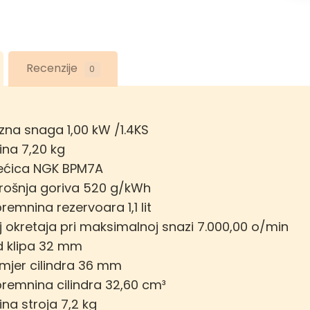
Recenzije
0
azna snaga 1,00 kW /1.4KS
ina 7,20 kg
ećica NGK BPM7A
rošnja goriva 520 g/kWh
remnina rezervoara 1,1 lit
j okretaja pri maksimalnoj snazi 7.000,00 o/min
 klipa 32 mm
mjer cilindra 36 mm
remnina cilindra 32,60 cm³
ina stroja 7,2 kg