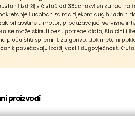
ustan i izdržljiv čistač od 33cc razvijen za rad na
pokretanje i udoban za rad tijekom dugih radnih da
zak prljavštine u motor, produžavajući servisne inte
tera se može skinuti bez upotrebe alata, što čini fil
zna ploča štiti spremnik za gorivo, dok metalni pokl
čanik povećavaju izdržljivost i dugovječnost. Kruta
ni proizvodi