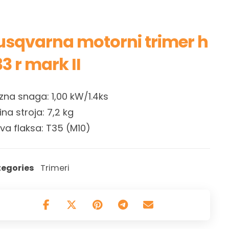
usqvarna motorni trimer h
3 r mark II
azna snaga: 1,00 kW/1.4ks
ina stroja: 7,2 kg
va flaksa: T35 (M10)
egories
Trimeri