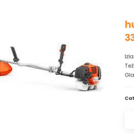
h
33
Izl
Tež
Gla
Cat