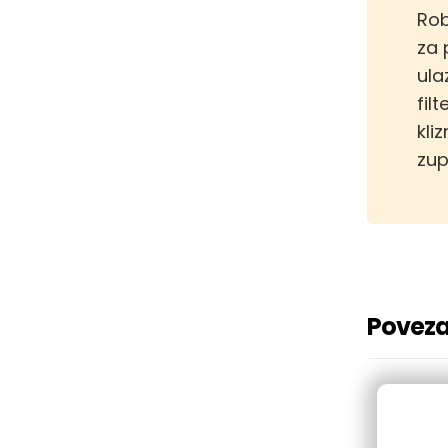
Rob
za 
ula
fil
kli
zup
Poveza