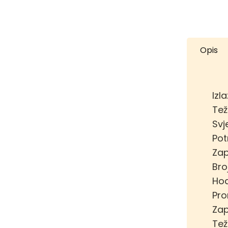
Opis
Izl
Tež
Svj
Pot
Zap
Bro
Hod
Pro
Zap
Tež