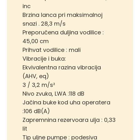
inc
Brzina lanca pri maksimalnoj
snazi . 28,3 m/s
Preporučena duljina vodilice :
45,00 cm
Prihvat vodilice : mali
Vibracije i buka:
Ekvivalentna razina vibracija
(AHV, eq)
3 / 3,2 m/s²
Nivo zvuka, LWA :118 dB
Jačina buke kod uha operatera
:106 dB(A)
Zapremnina rezervoara ulja : 0,33
lit
Tip uljne pumpe : podesiva