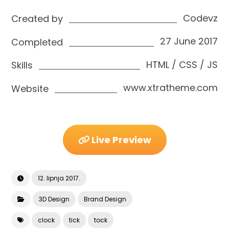
Codevz
Created by
27 June 2017
Completed
HTML / CSS / JS
Skills
www.xtratheme.com
Website
Live Preview
12. lipnja 2017.
3D Design
Brand Design
clock
tick
tock