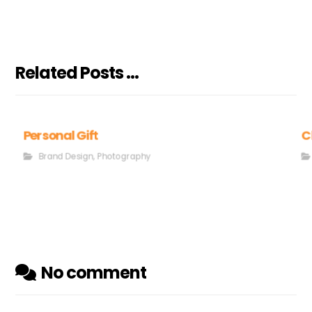
Related Posts ...
Personal Gift
C
Brand Design
,
Photography
No comment